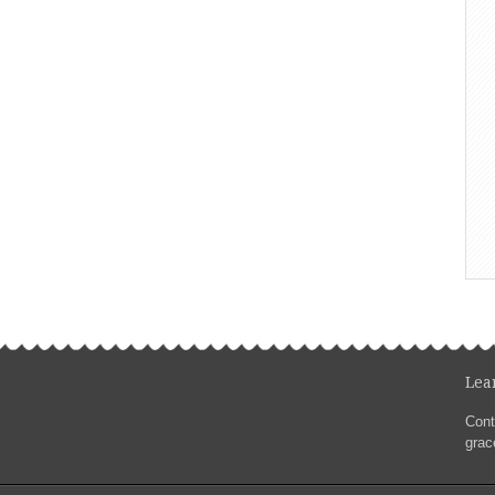
Lea
Conta
gra