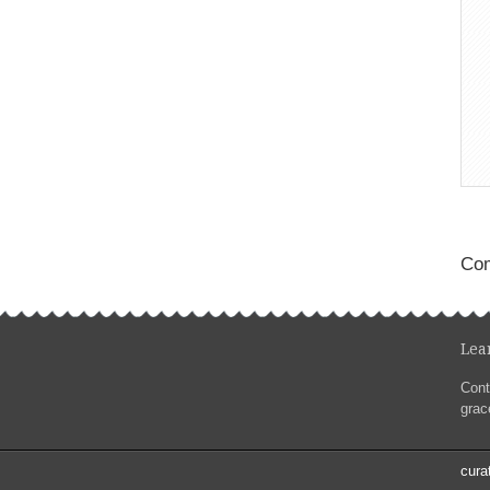
Com
Lea
Conta
gra
cura